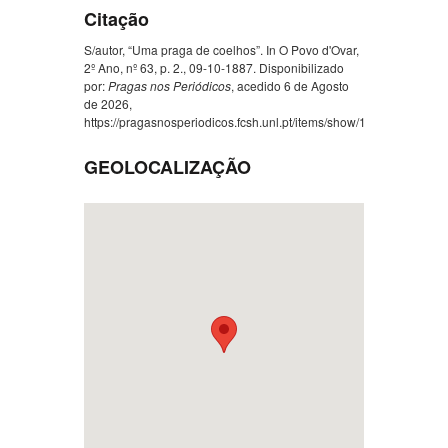
Citação
S/autor, “Uma praga de coelhos”. In O Povo d'Ovar,
2º Ano, nº 63, p. 2., 09-10-1887. Disponibilizado
por:
Pragas nos Periódicos
, acedido 6 de Agosto
de 2026,
https://pragasnosperiodicos.fcsh.unl.pt/items/show/1532
.
GEOLOCALIZAÇÃO