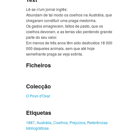
Lê-se n'um jornal inglês:
Abundam de tal modo os coelhos na Austrália, que
chegaram constituir uma praga medonha.
Os gados emagrecem, faltos de pasto, que os
coelhos devoram, e as terras vão perdendo grande
parte do seu valor.
Em menos de três anos têm sido destruídos 18 000
000 daqueles animais, sem que até hoje
semelhante praga se veja extinta.
Ficheiros
Colecção
O Povo d'Ovar
Etiquetas
1887
,
Austrália
,
Coelhos
,
Prejuizos
,
Referências
bibliográficas