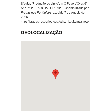
S/autor, “Produção do vinho”. In O Povo d'Ovar, 6º
Ano, nº 290, p. 3., 27-11-1892. Disponibilizado por:
Pragas nos Periódicos
, acedido 7 de Agosto de
2026,
https://pragasnosperiodicos.fcsh.unl.pt/items/show/1539
.
GEOLOCALIZAÇÃO