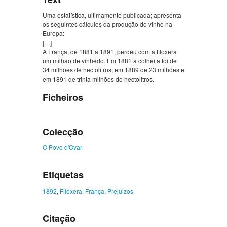
Uma estatística, ultimamente publicada; apresenta
os seguintes cálculos da produção do vinho na
Europa:
[…]
A França, de 1881 a 1891, perdeu com a filoxera
um milhão de vinhedo. Em 1881 a colheita foi de
34 milhões de hectolitros; em 1889 de 23 milhões e
em 1891 de trinta milhões de hectolitros.
Ficheiros
Colecção
O Povo d'Ovar
Etiquetas
1892
,
Filoxera
,
França
,
Prejuizos
Citação