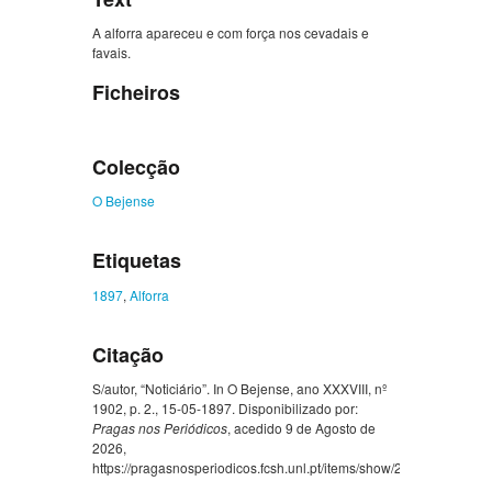
A alforra apareceu e com força nos cevadais e
favais.
Ficheiros
Colecção
O Bejense
Etiquetas
1897
,
Alforra
Citação
S/autor, “Noticiário”. In O Bejense, ano XXXVIII, nº
1902, p. 2., 15-05-1897. Disponibilizado por:
Pragas nos Periódicos
, acedido 9 de Agosto de
2026,
https://pragasnosperiodicos.fcsh.unl.pt/items/show/201
.