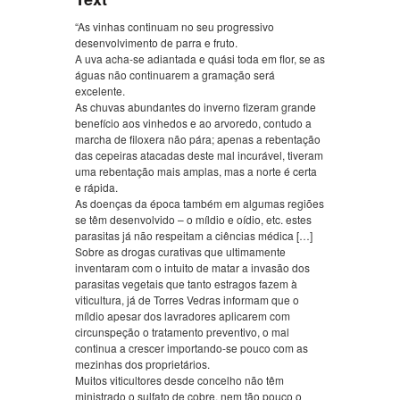
“As vinhas continuam no seu progressivo
desenvolvimento de parra e fruto.
A uva acha-se adiantada e quási toda em flor, se as
águas não continuarem a gramação será
excelente.
As chuvas abundantes do inverno fizeram grande
benefício aos vinhedos e ao arvoredo, contudo a
marcha de filoxera não pára; apenas a rebentação
das cepeiras atacadas deste mal incurável, tiveram
uma rebentação mais amplas, mas a norte é certa
e rápida.
As doenças da época também em algumas regiões
se têm desenvolvido – o míldio e oídio, etc. estes
parasitas já não respeitam a ciências médica […]
Sobre as drogas curativas que ultimamente
inventaram com o intuito de matar a invasão dos
parasitas vegetais que tanto estragos fazem à
viticultura, já de Torres Vedras informam que o
míldio apesar dos lavradores aplicarem com
circunspeção o tratamento preventivo, o mal
continua a crescer importando-se pouco com as
mezinhas dos proprietários.
Muitos viticultores desde concelho não têm
ministrado o sulfato de cobre, nem tão pouco o