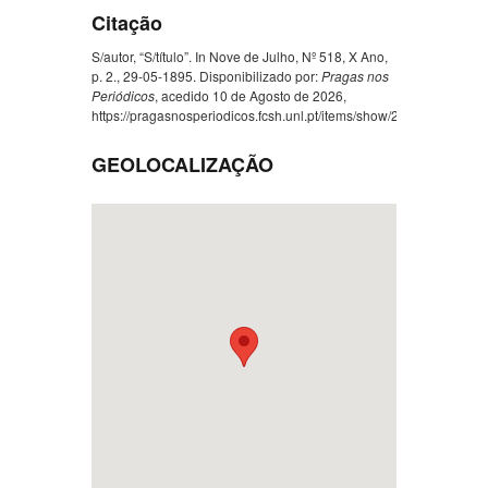
Citação
S/autor, “S/título”. In Nove de Julho, Nº 518, X Ano,
p. 2., 29-05-1895. Disponibilizado por:
Pragas nos
Periódicos
, acedido 10 de Agosto de 2026,
https://pragasnosperiodicos.fcsh.unl.pt/items/show/214
.
GEOLOCALIZAÇÃO