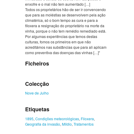
enxofre e o mal não tem aumentado […]
Todos os proprietários hão-de ser ir convencendo
que para as moléstias se desenvolvem pela ação
climatérica, só o bom tempo as cura e para a
filoxera a resignação do proprietário na morte da
vinha, porque o não tem remédio remediado está.
Por algumas experiências que temos destas
culturas, fomos os primeiros em que não
acreditámos nas substâncias que para ali aplicam
como preventiva das doenças das vinhas […]"
Ficheiros
Colecção
Nove de Julho
Etiquetas
1895
,
Condições meteorológicas
,
Filoxera
,
Geografia da invasão
,
Míldio
,
Tratamentos