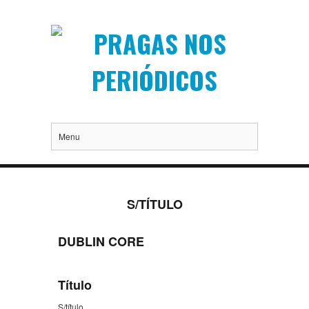
Menu
S/TÍTULO
DUBLIN CORE
Título
S/título