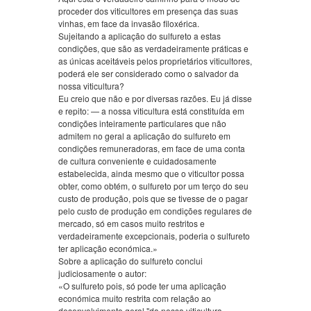
proceder dos viticultores em presença das suas
vinhas, em face da invasão filoxérica.
Sujeitando a aplicação do sulfureto a estas
condições, que são as verdadeiramente práticas e
as únicas aceitáveis pelos proprietários viticultores,
poderá ele ser considerado como o salvador da
nossa viticultura?
Eu creio que não e por diversas razões. Eu já disse
e repito: — a nossa viticultura está constituída em
condições inteiramente particulares que não
admitem no geral a aplicação do sulfureto em
condições remuneradoras, em face de uma conta
de cultura conveniente e cuidadosamente
estabelecida, ainda mesmo que o viticultor possa
obter, como obtém, o sulfureto por um terço do seu
custo de produção, pois que se tivesse de o pagar
pelo custo de produção em condições regulares de
mercado, só em casos muito restritos e
verdadeiramente excepcionais, poderia o sulfureto
ter aplicação económica.»
Sobre a aplicação do sulfureto conclui
judiciosamente o autor:
«O sulfureto pois, só pode ter uma aplicação
económica muito restrita com relação ao
desenvolvimento geral "da nossa viticultura,