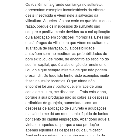
Outros têm uma grande confiança no sulfureto,
apresentam exemplos incontestáveis da eficácia
deste insecticida e vêem nele a salvação da
viticultura. Aqueles são por certo os que têm menos
razão, porque os insucessos do sulfureto são
sempre e positivamente devidos ou a má aplicação
ou a aplicação em condições impróprias. Estes são
os náufragos da viticultura que vêem no sulfureto a
sua tábua de salvação, cuja possibilidade
antevêem sem lhe medirem as probabilidades de
bom êxito, ou de morte, de encontro ao escolho do
seu fim capital, que é a abstenção do rendimento
líquido a que sempre miram e de que não podem
prescindir. De tudo isto tenho visto exemplos muito
frisantes, muito tocantes. O que ainda não
encontrei foi um viticultor que, em face de uma
conta de cultura, me dissesse:— Trato esta vinha,
porque a sua produção não só cobre as despesas
ordinárias de granjeio, aumentadas com as
despesas de aplicação de sulfureto e adubações
mas ainda me dá um rendimento líquido de tantos
por cento do capital empregado. Abandono aquela
vinha ou aqueloutra, porque a sua produção
apenas equilibra as despesas ou dá um deficit.
Aqui está o verdadeiro caminho para o modo de