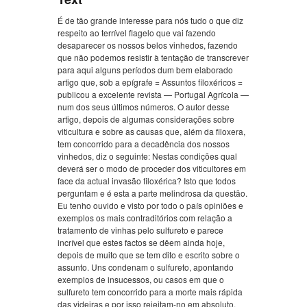
É de tão grande interesse para nós tudo o que diz
respeito ao terrível flagelo que vai fazendo
desaparecer os nossos belos vinhedos, fazendo
que não podemos resistir à tentação de transcrever
para aqui alguns períodos dum bem elaborado
artigo que, sob a epígrafe = Assuntos filoxéricos =
publicou a excelente revista — Portugal Agrícola —
num dos seus últimos números. O autor desse
artigo, depois de algumas considerações sobre
viticultura e sobre as causas que, além da filoxera,
tem concorrido para a decadência dos nossos
vinhedos, diz o seguinte: Nestas condições qual
deverá ser o modo de proceder dos viticultores em
face da actual invasão filoxérica? Isto que todos
perguntam e é esta a parte melindrosa da questão.
Eu tenho ouvido e visto por todo o país opiniões e
exemplos os mais contraditórios com relação a
tratamento de vinhas pelo sulfureto e parece
incrível que estes factos se dêem ainda hoje,
depois de muito que se tem dito e escrito sobre o
assunto. Uns condenam o sulfureto, apontando
exemplos de insucessos, ou casos em que o
sulfureto tem concorrido para a morte mais rápida
das videiras e por isso rejeitam-no em absoluto.