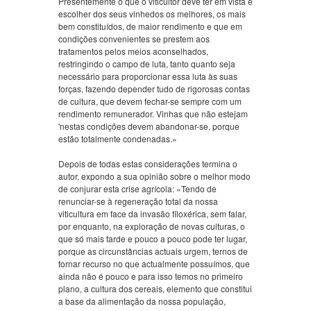
Presentemente o que o viticultor deve ter em vista é
escolher dos seus vinhedos os melhores, os mais
bem constituídos, de maior rendimento e que em
condições convenientes se prestem aos
tratamentos pelos meios aconselhados,
restringindo o campo de luta, tanto quanto seja
necessário para proporcionar essa luta às suas
forças, fazendo depender tudo de rigorosas contas
de cultura, que devem fechar-se sempre com um
rendimento remunerador. Vinhas que não estejam
'nestas condições devem abandonar-se, porque
estão totalmente condenadas.»
Depois de todas estas considerações termina o
autor, expondo a sua opinião sobre o melhor modo
de conjurar esta crise agrícola: «Tendo de
renunciar-se à regeneração total da nossa
viticultura em face da invasão filoxérica, sem falar,
por enquanto, na exploração de novas culturas, o
que só mais tarde e pouco a pouco pode ter lugar,
porque as circunstâncias actuais urgem, ternos de
tornar recurso no que actualmente possuímos, que
ainda não é pouco e para isso temos no primeiro
plano, a cultura dos cereais, elemento que constitui
a base da alimentação da nossa população,