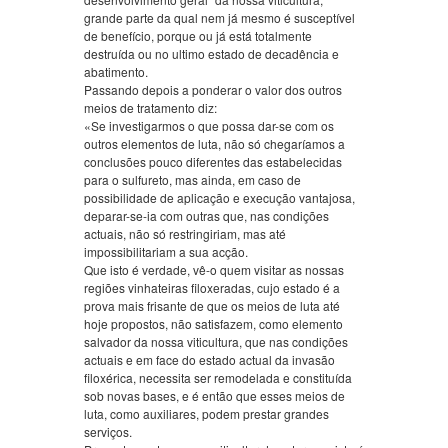
grande parte da qual nem já mesmo é susceptível
de benefício, porque ou já está totalmente
destruída ou no ultimo estado de decadência e
abatimento.
Passando depois a ponderar o valor dos outros
meios de tratamento diz:
«Se investigarmos o que possa dar-se com os
outros elementos de luta, não só chegaríamos a
conclusões pouco diferentes das estabelecidas
para o sulfureto, mas ainda, em caso de
possibilidade de aplicação e execução vantajosa,
deparar-se-ia com outras que, nas condições
actuais, não só restringiriam, mas até
impossibilitariam a sua acção.
Que isto é verdade, vê-o quem visitar as nossas
regiões vinhateiras filoxeradas, cujo estado é a
prova mais frisante de que os meios de luta até
hoje propostos, não satisfazem, como elemento
salvador da nossa viticultura, que nas condições
actuais e em face do estado actual da invasão
filoxérica, necessita ser remodelada e constituída
sob novas bases, e é então que esses meios de
luta, como auxiliares, podem prestar grandes
serviços.