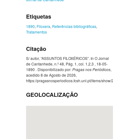
Etiquetas
1890
,
Filoxera
,
Referências bibliográficas
,
Tratamentos
Citação
S/ autor, “ASSUNTOS FILOXÉRICOS”. In O Jornal
de Cantanhede, n.º 48, Pág. 1, col. 1,2,3 , 18-05-
1890 . Disponibilizado por:
Pragas nos Periódicos
,
acedido 8 de Agosto de 2026,
https://pragasnosperiodicos.fcsh.unl.pt/items/show/257
.
GEOLOCALIZAÇÃO