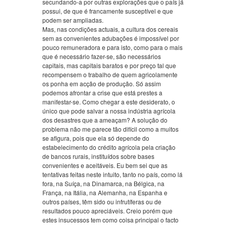
secundando-a por outras explorações que o país já
possui, de que é francamente susceptível e que
podem ser ampliadas.
Mas, nas condições actuais, a cultura dos cereais
sem as convenientes adubações é impossível por
pouco remuneradora e para isto, como para o mais
que é necessário fazer-se, são necessários
capitais, mas capitais baratos e por preço tal que
recompensem o trabalho de quem agricolamente
os ponha em acção de produção. Só assim
podemos afrontar a crise que está prestes a
manifestar-se. Como chegar a este desiderato, o
único que pode salvar a nossa indústria agrícola
dos desastres que a ameaçam? A solução do
problema não me parece tão difícil como a muitos
se afigura, pois que ela só depende do
estabelecimento do crédito agrícola pela criação
de bancos rurais, instituídos sobre bases
convenientes e aceitáveis. Eu bem sei que as
tentativas feitas neste intuito, tanto no país, como lá
fora, na Suíça, na Dinamarca, na Bélgica, na
França, na Itália, na Alemanha, na Espanha e
outros países, têm sido ou infrutíferas ou de
resultados pouco apreciáveis. Creio porém que
estes insucessos tem como coisa principal o facto