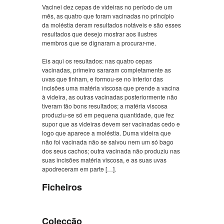
Vacinei dez cepas de videiras no período de um
mês, as quatro que foram vacinadas no princípio
da moléstia deram resultados notáveis e são esses
resultados que desejo mostrar aos ilustres
membros que se dignaram a procurar-me.
Eis aqui os resultados: nas quatro cepas
vacinadas, primeiro sararam completamente as
uvas que tinham, e formou-se no interior das
incisões uma matéria viscosa que prende a vacina
à videira, as outras vacinadas posteriormente não
tiveram tão bons resultados; a matéria viscosa
produziu-se só em pequena quantidade, que fez
supor que as videiras devem ser vacinadas cedo e
logo que aparece a moléstia. Duma videira que
não foi vacinada não se salvou nem um só bago
dos seus cachos; outra vacinada não produziu nas
suas incisões matéria viscosa, e as suas uvas
apodreceram em parte […].
Ficheiros
Colecção