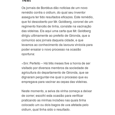
Os jornais de Bordéus dão notícias de um novo
remédio contra o oidium, do qual seu inventor
assegura ter tido resultados eficazes. Este remédio,
que foi descoberto por Mr. Goldberg, coronel de um
regimento francês de linha, consiste na vacinação
das videiras. Eis aqui uma carta que Mr. Goldberg
dirigiu ultimamente ao prefeito de Gironda, que a
comunico aos jornais daquela cidade, e que
levamos ao conhecimento da lavoura vinícola para
poder ensaiar o novo processo na ocasião
oportuna:
«Snr. Perfeito – Há três meses tive a honra de ser
visitado por diversos membros da sociedade de
agricultura do departamento de Gironda, que se
dignaram perguntar-me qual o processo que eu
empregava para vacinar as cepas das videiras.
Neste momento, a seiva da vinha começa a deixar
de correr; escolhi esta ocasião para verificar
praticando as minhas incisões nas quais tinha
colocado um ou dois bagos de uva afetada pelo
oidium, qual tinha sido o resultado.