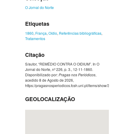
O Jornal do Norte
Etiquetas
1860
,
França
,
Oídio
,
Referências bibliográficas
,
Tratamentos
Citação
S/autor, “REMÉDIO CONTRA O OIDIUM”. In O
Jornal do Norte, nº 226, p. 3., 12-11-1860.
Disponibilizado por:
Pragas nos Periódicos
,
acedido 8 de Agosto de 2026,
https://pragasnosperiodicos.fcsh.unl.pt/items/show/337
.
GEOLOCALIZAÇÃO