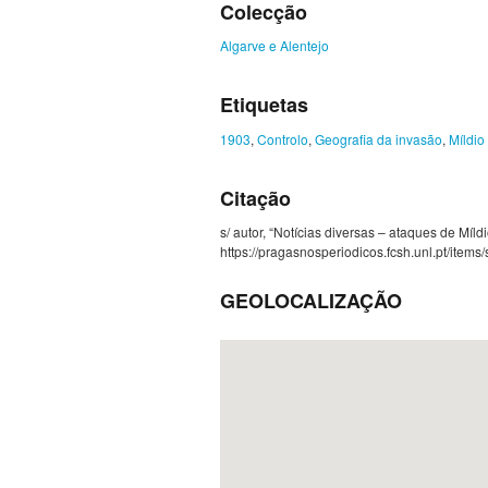
Colecção
Algarve e Alentejo
Etiquetas
1903
,
Controlo
,
Geografia da invasão
,
Míldio
Citação
s/ autor, “Notícias diversas – ataques de Míld
https://pragasnosperiodicos.fcsh.unl.pt/items
GEOLOCALIZAÇÃO