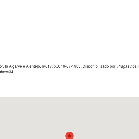
io”. In Algarve e Alentejo, nº617, p.3, 19-07-1903. Disponibilizado por:
Pragas nos 
/show/34
.