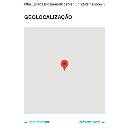
https://pragasnosperiodicos.fcsh.unl.pt/items/show/37
.
GEOLOCALIZAÇÃO
← Item anterior
Próximo item →