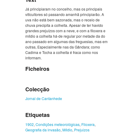
Já principiaram no concelho, mas os principais
viticultores só passando amanhã principiarão. A
uva não está bem sazonada, mas o receio de
chuva precipita a colheita. Apesar de ter havido
grandes prejuízos com a neve, e com a filoxera e
míldio a colheita há-de regular por metade da do
ano passado em algumas das freguesias, mas em
outras, Especialmente nas da Gândara; como
Cadima e Tocha a colheita é fraca como nos
informam.
Ficheiros
Colecção
Jornal de Cantanhede
Etiquetas
1902
,
Condições meteorológicas
,
Filoxera
,
Geografia da invasão
,
Míldio
,
Prejuizos