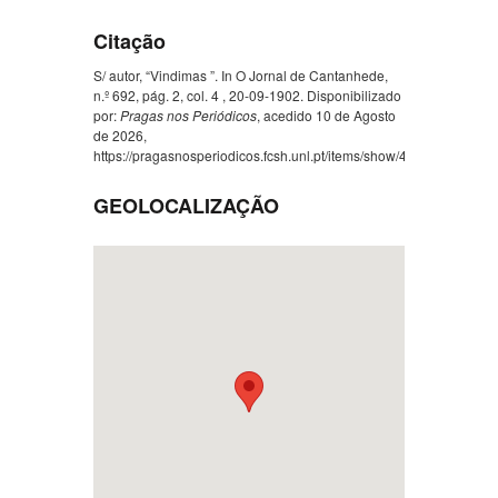
Citação
S/ autor, “Vindimas ”. In O Jornal de Cantanhede,
n.º 692, pág. 2, col. 4 , 20-09-1902. Disponibilizado
por:
Pragas nos Periódicos
, acedido 10 de Agosto
de 2026,
https://pragasnosperiodicos.fcsh.unl.pt/items/show/477
.
GEOLOCALIZAÇÃO