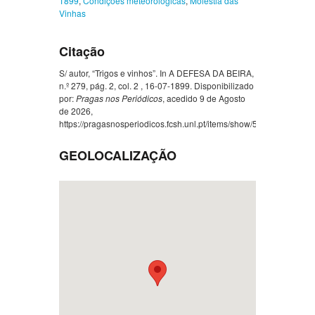
1899
,
Condições meteorológicas
,
Moléstia das
Vinhas
Citação
S/ autor, “Trigos e vinhos”. In A DEFESA DA BEIRA,
n.º 279, pág. 2, col. 2 , 16-07-1899. Disponibilizado
por:
Pragas nos Periódicos
, acedido 9 de Agosto
de 2026,
https://pragasnosperiodicos.fcsh.unl.pt/items/show/572
.
GEOLOCALIZAÇÃO