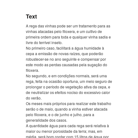
Text
A rega das vinhas pode ser um tratamento para as
vinhas atacadas pelo filoxera, e um cultivo de
primeira ordem para toda e qualquer vinha sadia e
livre do terrível inseto.
No primeiro caso, facilitará a água humidade à
cepa a emissão de novas raízes, que poderão
robustecer-se no ano seguinte e compensar por
este modo as perdas causadas pela sugação do
filoxera.
No segundo, e em condições normais, será uma
rega, feita na ocasião oportuna, um meio seguro de
prolongar o período de vegetação ativa da cepa, e
de neutralizar os efeitos nociso do excessivo calor
do verão.
Os meses mais próprios para realizar este trabalho
serão o de maio, quando a vinha estiver atacada
pelo filoxera, e o de junho e julho, para a
generalidade dos casos.
A quantidade água para cada rega será relativa à
maior ou menor porosidade da terra; mas, em
média, será bom contar com 15 litros de água por