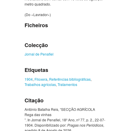
metro quadrado.
(Do «Lavrador»)
Ficheiros
Colecção
Jornal de Penafiel
Etiquetas
1904
,
Filoxera
,
Referências bibliográficas
,
Trabalhos agrícolas
,
Tratamentos
Citação
António Batalha Reis, “SECÇÃO AGRÍCOLA
Rega das vinhas
”. In Jornal de Penafiel, 18º Ano, nº 77, p. 2., 22-07-
1904. Disponibilizado por:
Pragas nos Periódicos
,
acedido 8 de Agosto de 2026,