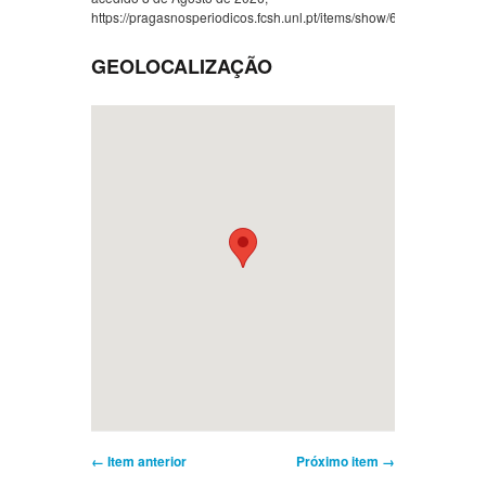
https://pragasnosperiodicos.fcsh.unl.pt/items/show/604
.
GEOLOCALIZAÇÃO
← Item anterior
Próximo item →