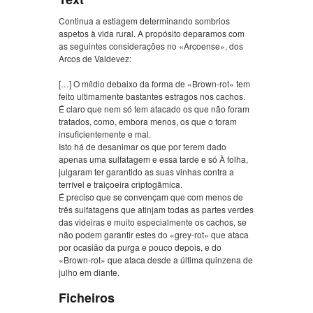
Continua a estiagem determinando sombrios
aspetos à vida rural. A propósito deparamos com
as seguintes considerações no «Arcoense», dos
Arcos de Valdevez:
[…] O míldio debaixo da forma de «Brown-rot» tem
feito ultimamente bastantes estragos nos cachos.
É claro que nem só tem atacado os que não foram
tratados, como, embora menos, os que o foram
insuficientemente e mal.
Isto há de desanimar os que por terem dado
apenas uma sulfatagem e essa tarde e só À folha,
julgaram ter garantido as suas vinhas contra a
terrível e traiçoeira criptogâmica.
É preciso que se convençam que com menos de
três sulfatagens que atinjam todas as partes verdes
das videiras e muito especialmente os cachos, se
não podem garantir estes do «grey-rot» que ataca
por ocasião da purga e pouco depois, e do
«Brown-rot» que ataca desde a última quinzena de
julho em diante.
Ficheiros