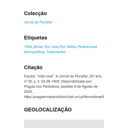
Colecção
Jornal de Penafiel
Etiquetas
1906
,
Brown Rot
,
Grey Rot
,
Míldio
,
Referências
bibliográficas
,
Tratamentos
Citação
S/autor, “Vida rural”. In Jornal de Penafiel, 20º ano,
nº 30, p. 3, 03-08-1906. Disponibilizado por:
Pragas nos Periódicos
, acedido 8 de Agosto de
2026,
https://pragasnosperiodicos.fcsh.unl.pt/items/show/634
.
GEOLOCALIZAÇÃO