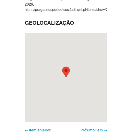
2026,
https://pragasnosperiodicos.fcsh.unl.pt/items/show/751
.
GEOLOCALIZAÇÃO
← Item anterior
Próximo item →