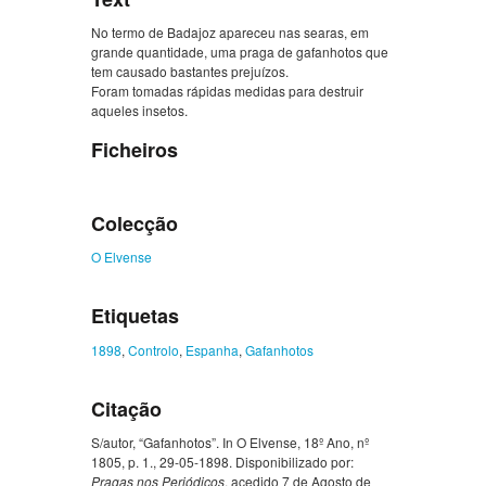
No termo de Badajoz apareceu nas searas, em
grande quantidade, uma praga de gafanhotos que
tem causado bastantes prejuízos.
Foram tomadas rápidas medidas para destruir
aqueles insetos.
Ficheiros
Colecção
O Elvense
Etiquetas
1898
,
Controlo
,
Espanha
,
Gafanhotos
Citação
S/autor, “Gafanhotos”. In O Elvense, 18º Ano, nº
1805, p. 1., 29-05-1898. Disponibilizado por:
Pragas nos Periódicos
, acedido 7 de Agosto de