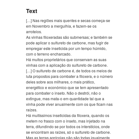
Text
[…] Nas regiões mais quentes e secas começa-se
em Novembro a mergulhia, e fazem-se os
arroteios.
As vinhas filoxeradas são submersas; e também se
pode aplicar o sulfureto de carbone, mas fugir de
empregar este inseticida por um tempo húmido,
com o terreno encharcado.
Há muitos proprietários que conservam as suas
vinhas com a aplicação do sulfureto de carbone.
[…] O sulfureto de carbone é, de todos os meios de
luta propostos para combater a filoxera, e o número
deles sobre aos milhares, o mais prático,
energético e económico que se tem apresentado
para combater o inseto. Não o destrói, não o
extingue, mas mata-o em quantidade tal que a
vinha pode viver anualmente com os que ficam nas
raízes.
Há muitíssimos inseticidas da filoxera, quando os
metem no frasco com o inseto, mas injetado na
terra, difundindo se por todos os interstícios, onde
se encontram as raízes, só o sulfureto de carbone.
Mas as terras agrícolas não são todas igualmente