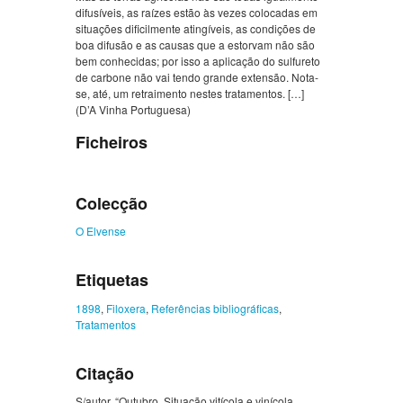
difusíveis, as raízes estão às vezes colocadas em
situações dificilmente atingíveis, as condições de
boa difusão e as causas que a estorvam não são
bem conhecidas; por isso a aplicação do sulfureto
de carbone não vai tendo grande extensão. Nota-
se, até, um retraimento nestes tratamentos. […]
(D’A Vinha Portuguesa)
Ficheiros
Colecção
O Elvense
Etiquetas
1898
,
Filoxera
,
Referências bibliográficas
,
Tratamentos
Citação
S/autor, “Outubro. Situação vitícola e vinícola