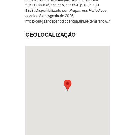
”. In O Elvense, 19º Ano, nº 1854, p. 2. , 17-11-
1898. Disponibilizado por:
Pragas nos Periódicos
,
acedido 8 de Agosto de 2026,
https://pragasnosperiodicos.fcsh.unl.pt/items/show/753
.
GEOLOCALIZAÇÃO