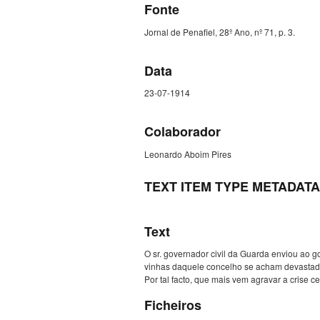
Fonte
Jornal de Penafiel, 28º Ano, nº 71, p. 3.
Data
23-07-1914
Colaborador
Leonardo Aboim Pires
TEXT ITEM TYPE METADATA
Text
O sr. governador civil da Guarda enviou ao 
vinhas daquele concelho se acham devastada
Por tal facto, que mais vem agravar a crise c
Ficheiros