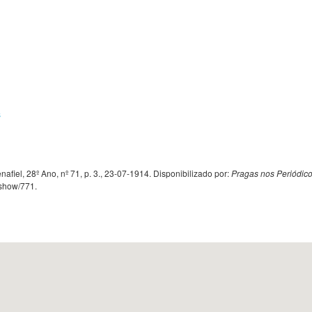
s
enafiel, 28º Ano, nº 71, p. 3., 23-07-1914. Disponibilizado por:
Pragas nos Periódic
s/show/771
.