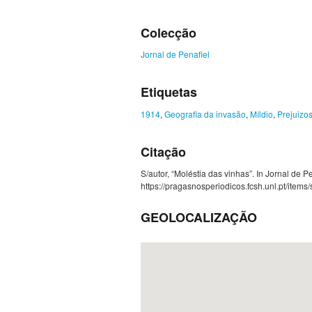
Colecção
Jornal de Penafiel
Etiquetas
1914
,
Geografia da invasão
,
Míldio
,
Prejuizo
Citação
S/autor, “Moléstia das vinhas”. In Jornal de P
https://pragasnosperiodicos.fcsh.unl.pt/item
GEOLOCALIZAÇÃO