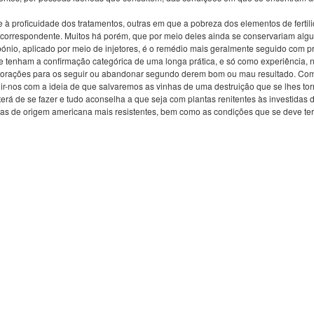
 à proficuidade dos tratamentos, outras em que a pobreza dos elementos de fertil
orrespondente. Muitos há porém, que por meio deles ainda se conservariam algu
bónio, aplicado por meio de injetores, é o remédio mais geralmente seguido com p
e tenham a confirmação categórica de uma longa prática, e só como experiência, 
plorações para os seguir ou abandonar segundo derem bom ou mau resultado. Com 
ir-nos com a ideia de que salvaremos as vinhas de uma destruição que se lhes torna
erá de se fazer e tudo aconselha a que seja com plantas renitentes às investidas d
as de origem americana mais resistentes, bem como as condições que se deve ter