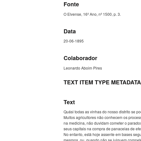
Fonte
O Elvense, 16º Ano, nº 1500, p. 3.
Data
20-06-1895
Colaborador
Leonardo Aboim Pires
TEXT ITEM TYPE METADATA
Text
Quási todas as vinhas do nosso distrito se po
Muitos agricultores não conhecem os process
na medicina, não duvidam cometer o paradoxo
seus capitais na compra de panaceias de efe
No entanto, está hoje assente em bases segur
mesmos, ou, quando não se julguem competen