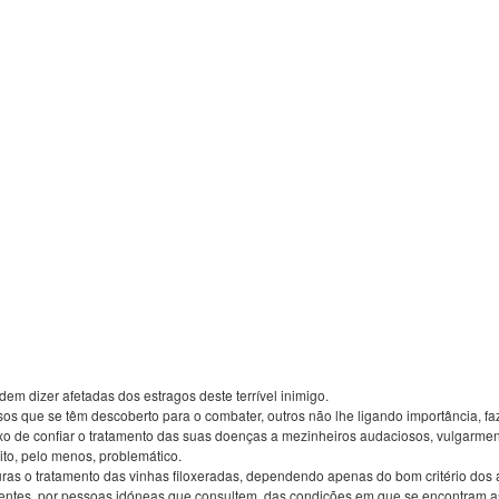
dem dizer afetadas dos estragos deste terrível inimigo.
os que se têm descoberto para o combater, outros não lhe ligando importância, 
 de confiar o tratamento das suas doenças a mezinheiros audaciosos, vulgarmente
ito, pelo menos, problemático.
as o tratamento das vinhas filoxeradas, dependendo apenas do bom critério dos ag
tes, por pessoas idóneas que consultem, das condições em que se encontram as