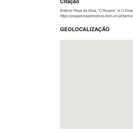
Citação
António Filipe da Silva, “O filoxera”. In O El
https://pragasnosperiodicos.fcsh.unl.pt/item
GEOLOCALIZAÇÃO