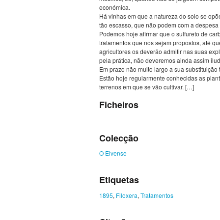
económica.
Há vinhas em que a natureza do solo se opõe
tão escasso, que não podem com a despesa c
Podemos hoje afirmar que o sulfureto de car
tratamentos que nos sejam propostos, até qu
agricultores os deverão admitir nas suas ex
pela prática, não deveremos ainda assim ilud
Em prazo não muito largo a sua substituição t
Estão hoje regularmente conhecidas as plant
terrenos em que se vão cultivar. […]
Ficheiros
Colecção
O Elvense
Etiquetas
1895
,
Filoxera
,
Tratamentos