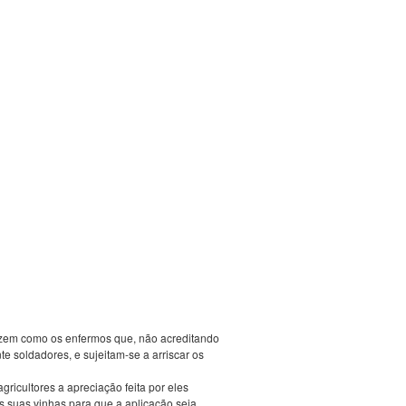
fazem como os enfermos que, não acreditando
 soldadores, e sujeitam-se a arriscar os
ricultores a apreciação feita por eles
 suas vinhas para que a aplicação seja