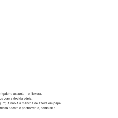
igatório assunto – o filoxera.
mos com a devida vénia:
lgum; já não é a mancha de azeite em papel
ogresso pacato e pachorrento, como se o