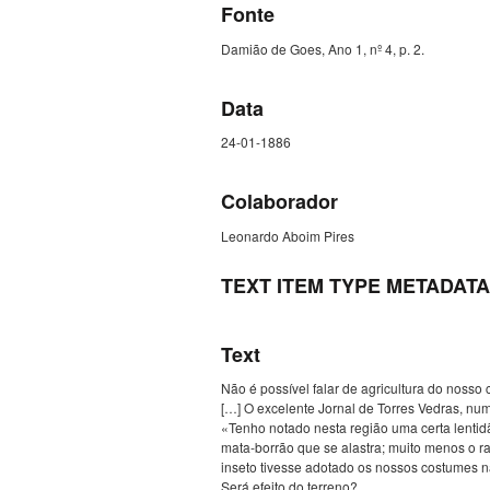
Fonte
Damião de Goes, Ano 1, nº 4, p. 2.
Data
24-01-1886
Colaborador
Leonardo Aboim Pires
TEXT ITEM TYPE METADATA
Text
Não é possível falar de agricultura do nosso
[…] O excelente Jornal de Torres Vedras, num
«Tenho notado nesta região uma certa lentid
mata-borrão que se alastra; muito menos o ra
inseto tivesse adotado os nossos costumes n
Será efeito do terreno?