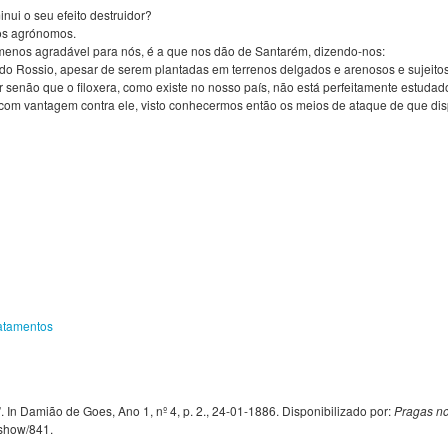
nui o seu efeito destruidor?
os agrónomos.
menos agradável para nós, é a que nos dão de Santarém, dizendo-nos:
do Rossio, apesar de serem plantadas em terrenos delgados e arenosos e sujeitos
 senão que o filoxera, como existe no nosso país, não está perfeitamente estudad
om vantagem contra ele, visto conhecermos então os meios de ataque de que dis
atamentos
n Damião de Goes, Ano 1, nº 4, p. 2., 24-01-1886. Disponibilizado por:
Pragas no
s/show/841
.