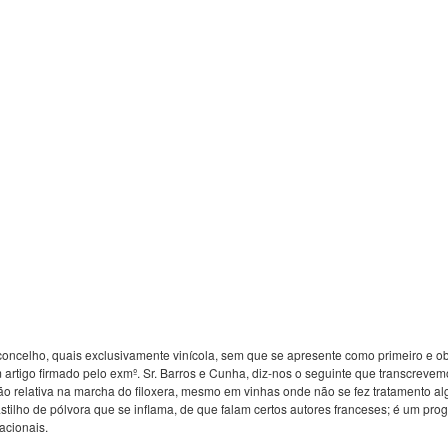
 concelho, quais exclusivamente vinícola, sem que se apresente como primeiro e obr
 artigo firmado pelo exmº. Sr. Barros e Cunha, diz-nos o seguinte que transcreve
ão relativa na marcha do filoxera, mesmo em vinhas onde não se fez tratamento a
stilho de pólvora que se inflama, de que falam certos autores franceses; é um pr
acionais.