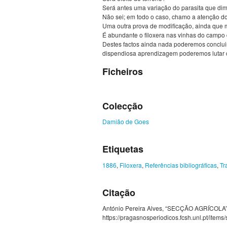
Será antes uma variação do parasita que dimi
Não sei; em todo o caso, chamo a atenção d
Uma outra prova de modificação, ainda que 
É abundante o filoxera nas vinhas do campo 
Destes factos ainda nada poderemos concluir
dispendiosa aprendizagem poderemos lutar c
Ficheiros
Colecção
Damião de Goes
Etiquetas
1886
,
Filoxera
,
Referências bibliográficas
,
Tr
Citação
António Pereira Alves, “SECÇÃO AGRÍCOLA”. I
https://pragasnosperiodicos.fcsh.unl.pt/item