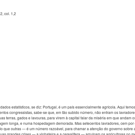
2, col. 1,2
dos estatísticos, se diz: Portugal, é um país essencialmente agrícola. Aqui tem
centos congressistas, sabe-se que, em tão subido número, não entram os lavradore
 terras, gados e lavouras, para virem à capital falar da miséria em que andam 
viagem longa, e numa hospedagem demorada. Mas setecentos lavradores, cem por 
o que outras — é um número razoável, para chamar a atenção do governo sobre as
Duas grandes crises — a vinhateira e a cerealífera — arruínam os agricultores no m