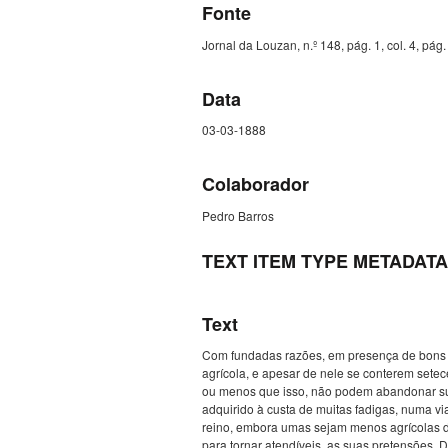
Fonte
Jornal da Louzan, n.º 148, pág. 1, col. 4, pág. 
Data
03-03-1888
Colaborador
Pedro Barros
TEXT ITEM TYPE METADATA
Text
Com fundadas razões, em presença de bons da
agrícola, e apesar de nele se conterem sete
ou menos que isso, não podem abandonar suas
adquirido à custa de muitas fadigas, numa 
reino, embora umas sejam menos agrícolas d
para tornar atendíveis, as suas pretensões. 