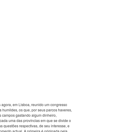
os agora, em Lisboa, reunido um congresso
s humildes, os que, por seus parcos haveres,
os campos gastando algum dinheiro,
cada uma das províncias em que se divide o
 questões respectivas, de seu interesse, e
omento actual. A primeira é originada pela