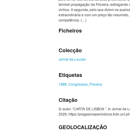
temível propagação da Filoxera, estragando
vinhos. A segunda, pelo que dizem os quei
extraordinária e com um preço tão resumido,
competência. (…)
Ficheiros
Colecção
Jornal da Louzan
Etiquetas
1888
,
Congressos
,
Filoxera
Citação
S/ autor, “CARTA DE LISBOA ”. In Jornal da Lou
2026,
https://pragasnosperiodicos.fcsh.unl.p
GEOLOCALIZAÇÃO