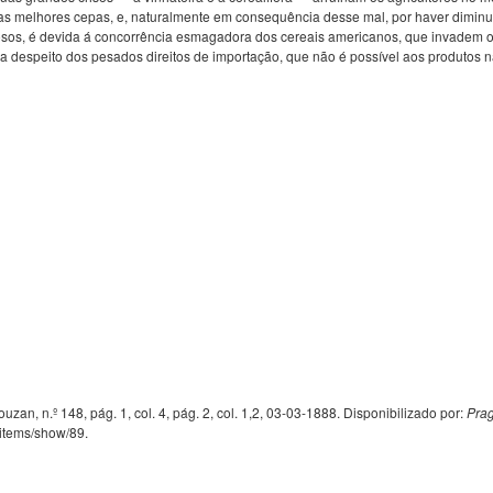
 as melhores cepas, e, naturalmente em consequência desse mal, por haver diminu
xosos, é devida á concorrência esmagadora dos cereais americanos, que invade
 a despeito dos pesados direitos de importação, que não é possível aos produtos
zan, n.º 148, pág. 1, col. 4, pág. 2, col. 1,2, 03-03-1888. Disponibilizado por:
Prag
t/items/show/89
.