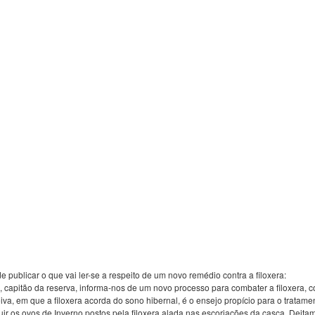
e publicar o que vai ler-se a respeito de um novo remédio contra a filoxera:
, capitão da reserva, informa-nos de um novo processo para combater a filoxera, c
a, em que a filoxera acorda do sono hibernal, é o ensejo propício para o tratame
ruir os ovos de Inverno postos pela filoxera alada nas escoriações da casca, Deit