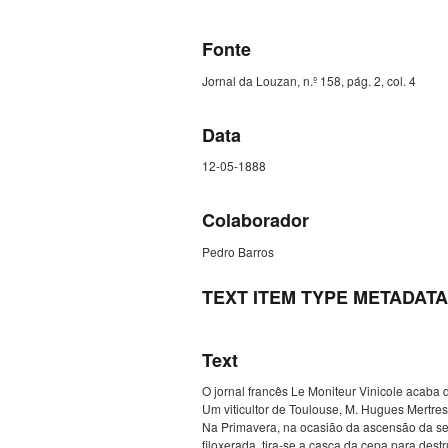
Fonte
Jornal da Louzan, n.º 158, pág. 2, col. 4
Data
12-05-1888
Colaborador
Pedro Barros
TEXT ITEM TYPE METADATA
Text
O jornal francês Le Moniteur Vinicole acaba d
Um viticultor de Toulouse, M. Hugues Mertres
Na Primavera, na ocasião da ascensão da seiv
filoxerada, tira-se a casca da cepa para dest