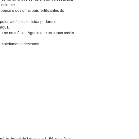
 estrume.
ouco e dos principais fertilizantes do
 pelos aloés, insecticida poderoso.
 água.
 viu-se no mês de Agosto que as cepas assim
completamente destruída.
:”. In Jornal da Louzan, n.º 158, pág. 2, col.