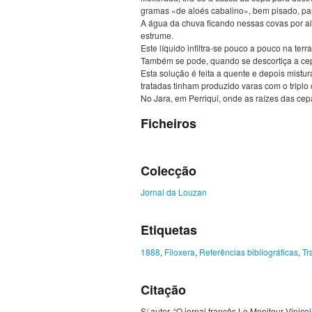
gramas «de aloés cabalino», bem pisado, par
A água da chuva ficando nessas covas por alg
estrume.
Este líquido infiltra-se pouco a pouco na ter
Também se pode, quando se descortiça a cepa
Esta solução é feita a quente e depois mistu
tratadas tinham produzido varas com o tripl
No Jara, em Perriqui, onde as raízes das cepa
Ficheiros
Colecção
Jornal da Louzan
Etiquetas
1888
,
Filoxera
,
Referências bibliográficas
,
Tr
Citação
S/ autor, “O jornal francês Le Moniteur Vinico