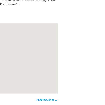
pt/items/show/91
.
Próximo item →