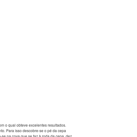
om o qual obteve excelentes resultados.
nto. Para isso descobre-se o pé da cepa
am-se na cova que se faz à roda da cepa, dez