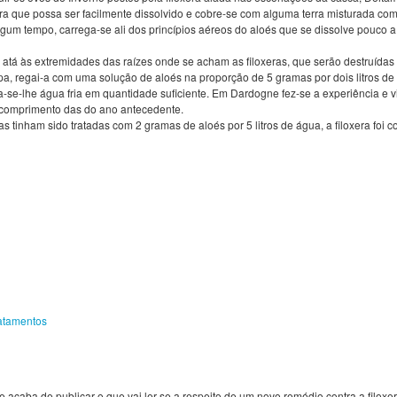
a que possa ser facilmente dissolvido e cobre-se com alguma terra misturada com
um tempo, carrega-se ali dos princípios aéreos do aloés que se dissolve pouco a p
ra atá às extremidades das raízes onde se acham as filoxeras, que serão destruídas
, regai-a com uma solução de aloés na proporção de 5 gramas por dois litros de
ra-se-lhe água fria em quantidade suficiente. Em Dardogne fez-se a experiência e
o comprimento das do ano antecedente.
s tinham sido tratadas com 2 gramas de aloés por 5 litros de água, a filoxera foi 
atamentos
le acaba de publicar o que vai ler-se a respeito de um novo remédio contra a filoxera