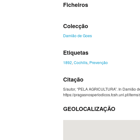
Ficheiros
Colecção
Damião de Goes
Etiquetas
1892
,
Cochilis
,
Prevenção
Citação
S/autor, “PELA AGRICULTURA”. In Damião de G
https://pragasnosperiodicos.fcsh.unl.pt/item
GEOLOCALIZAÇÃO