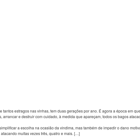
de tantos estragos nas vinhas, tem duas gerações por ano. É agora a época em que
s, arrancar e destruir com cuidado, à medida que apareçam, todos os bagos ataca
mplificar a escolha na ocasião da vindima, mas também de impedir o dano motivad
tacando muitas vezes três, quatro e mais. […]