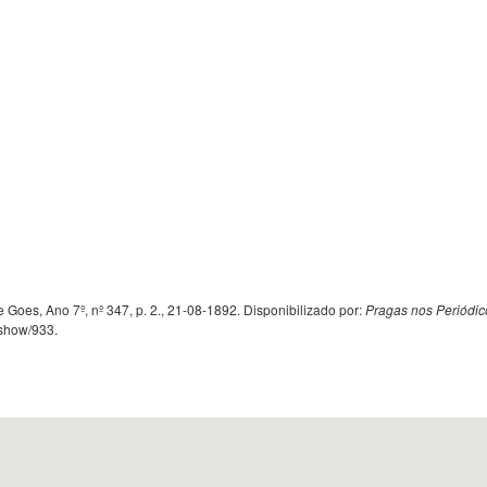
oes, Ano 7º, nº 347, p. 2., 21-08-1892. Disponibilizado por:
Pragas nos Periódic
s/show/933
.