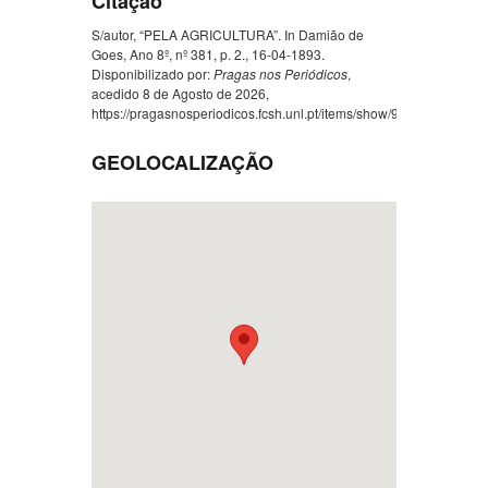
Citação
S/autor, “PELA AGRICULTURA”. In Damião de
Goes, Ano 8º, nº 381, p. 2., 16-04-1893.
Disponibilizado por:
Pragas nos Periódicos
,
acedido 8 de Agosto de 2026,
https://pragasnosperiodicos.fcsh.unl.pt/items/show/944
.
GEOLOCALIZAÇÃO