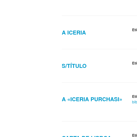
Et
A ICERIA
Et
S/TÍTULO
Et
A «ICERIA PURCHASI»
bib
Et