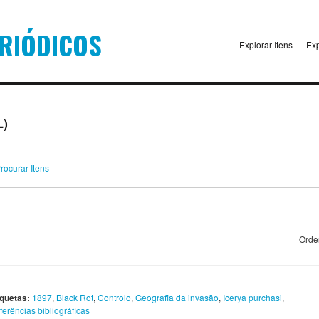
Explorar Itens
Exp
L)
rocurar Itens
Orde
iquetas:
1897
,
Black Rot
,
Controlo
,
Geografia da invasão
,
Icerya purchasi
,
ferências bibliográficas