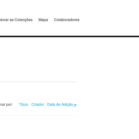
lorar as Colecções
Mapa
Colaboradores
nar por:
Título
Criador
Data de Adição