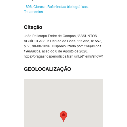
1896
,
Clorose
,
Referências bibliográficas
,
Tratamentos
Citação
João Policarpo Freire de Campos, “ASSUNTOS
AGRÍCOLAS”. In Danião de Goes, 11º Ano, nº 557,
p. 2., 30-08-1896. Disponibilizado por:
Pragas nos
Periódicos
, acedido 6 de Agosto de 2026,
https://pragasnosperiodicos.fcsh.unl.pt/items/show/1224
.
GEOLOCALIZAÇÃO