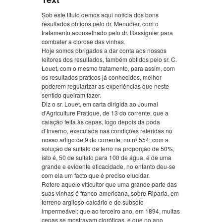
Sob este título demos aqui notícia dos bons
resultados obtidos pelo dr. Menudier, com o
tratamento aconselhado pelo dr. Rassignier para
combater a clorose das vinhas.
Hoje somos obrigados a dar conta aos nossos
leitores dos resultados, também obtidos pelo sr. C.
Louet, com o mesmo tratamento, para assim, com
os resultados práticos já conhecidos, melhor
poderem regularizar as experiências que neste
sentido queiram fazer.
Diz o sr. Louet, em carta dirigida ao Journal
d’Agriculture Pratique, de 13 do corrente, que a
caiação feita às cepas, logo depois da poda
d’Inverno, executada nas condições referidas no
nosso artigo de 9 do corrente, no nº 554, com a
solução de sulfato de ferro na proporção de 50%,
isto é, 50 de sulfato para 100 de água, é de uma
grande e evidente eficacidade, no entanto deu-se
com ela um facto que é preciso elucidar.
Refere aquele viticultor que uma grande parte das
suas vinhas é franco-americana, sobre Riparia, em
terreno argiloso-calcário e de subsolo
impermeável; que ao terceiro ano, em 1894, muitas
cepas se mostravam cloróticas, e que no ano