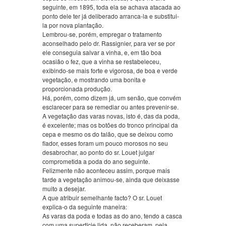
seguinte, em 1895, toda ela se achava atacada ao
ponto dele ter já deliberado arranca-la e substitui-
la por nova plantação.
Lembrou-se, porém, empregar o tratamento
aconselhado pelo dr. Rassignier, para ver se por
ele conseguia salvar a vinha, e, em tão boa
ocasião o fez, que a vinha se restabeleceu,
exibindo-se mais forte e vigorosa, de boa e verde
vegetação, e mostrando uma bonita e
proporcionada produção.
Há, porém, como dizem já, um senão, que convém
esclarecer para se remediar ou antes prevenir-se.
A vegetação das varas novas, isto é, das da poda,
é excelente; mas os botões do tronco principal da
cepa e mesmo os do talão, que se deixou como
fiador, esses foram um pouco morosos no seu
desabrochar, ao ponto do sr. Louet julgar
comprometida a poda do ano seguinte.
Felizmente não aconteceu assim, porque mais
tarde a vegetação animou-se, ainda que deixasse
muito a desejar.
A que atribuir semelhante facto? O sr. Louet
explica-o da seguinte maneira:
As varas da poda e todas as do ano, tendo a casca
com uma superfície lida, não receberam, pela