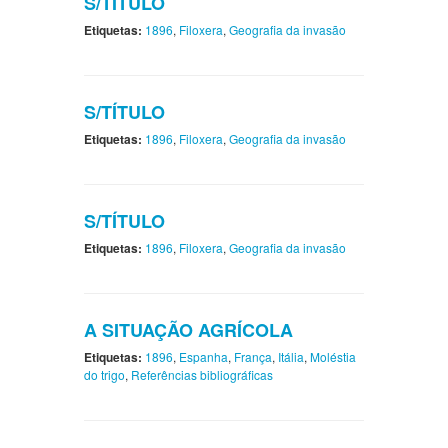
S/TÍTULO
Etiquetas:
1896
,
Filoxera
,
Geografia da invasão
S/TÍTULO
Etiquetas:
1896
,
Filoxera
,
Geografia da invasão
S/TÍTULO
Etiquetas:
1896
,
Filoxera
,
Geografia da invasão
A SITUAÇÃO AGRÍCOLA
Etiquetas:
1896
,
Espanha
,
França
,
Itália
,
Moléstia
do trigo
,
Referências bibliográficas