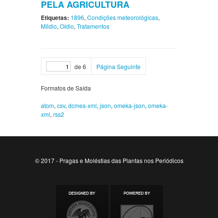
PELA AGRICULTURA
Etiquetas:
1896
,
Condições meteorológicas
,
Míldio
,
Oídio
,
Tratamentos
de 6
Página Seguinte
Formatos de Saída
atom
,
csv
,
dcmes-xml
,
json
,
omeka-json
,
omeka-
xml
,
rss2
© 2017 - Pragas e Moléstias das Plantas nos Periódicos