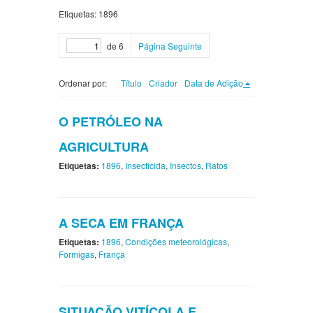
Etiquetas: 1896
de 6
Página Seguinte
Ordenar por:
Título
Criador
Data de Adição
O PETRÓLEO NA
AGRICULTURA
Etiquetas:
1896
,
Insecticida
,
Insectos
,
Ratos
A SECA EM FRANÇA
Etiquetas:
1896
,
Condições meteorológicas
,
Formigas
,
França
SITUAÇÃO VITÍCOLA E