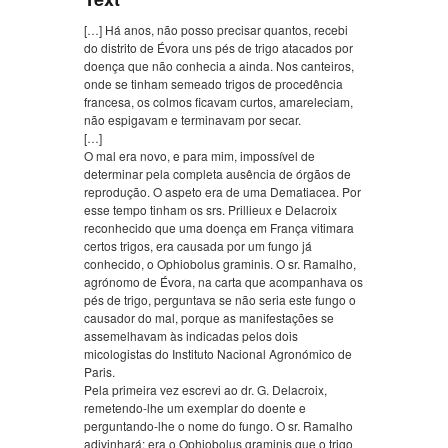
[…] Há anos, não posso precisar quantos, recebi
do distrito de Évora uns pés de trigo atacados por
doença que não conhecia a ainda. Nos canteiros,
onde se tinham semeado trigos de procedência
francesa, os colmos ficavam curtos, amareleciam,
não espigavam e terminavam por secar.
[…]
O mal era novo, e para mim, impossível de
determinar pela completa ausência de órgãos de
reprodução. O aspeto era de uma Dematiacea. Por
esse tempo tinham os srs. Prillieux e Delacroix
reconhecido que uma doença em França vitimara
certos trigos, era causada por um fungo já
conhecido, o Ophiobolus graminis. O sr. Ramalho,
agrónomo de Évora, na carta que acompanhava os
pés de trigo, perguntava se não seria este fungo o
causador do mal, porque as manifestações se
assemelhavam às indicadas pelos dois
micologistas do Instituto Nacional Agronómico de
Paris.
Pela primeira vez escrevi ao dr. G. Delacroix,
remetendo-lhe um exemplar do doente e
perguntando-lhe o nome do fungo. O sr. Ramalho
adivinhará: era o Ophiobolus graminis que o trigo