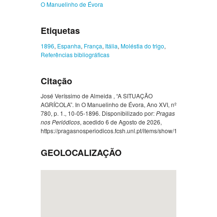
O Manuelinho de Évora
Etiquetas
1896
,
Espanha
,
França
,
Itália
,
Moléstia do trigo
,
Referências bibliográficas
Citação
José Veríssimo de Almeida , “A SITUAÇÃO
AGRÍCOLA”. In O Manuelinho de Évora, Ano XVI, nº
780, p. 1., 10-05-1896. Disponibilizado por:
Pragas
nos Periódicos
, acedido 6 de Agosto de 2026,
https://pragasnosperiodicos.fcsh.unl.pt/items/show/1452
.
GEOLOCALIZAÇÃO