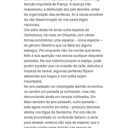
francês importará de França. A doença não
reapareceu; a destruição dos pés doentes, antes
da organização das perítecas, foi a causa provável
da não disseminação do mal pelos trigos
nacionais.
Ora além desta há ainda outra espécie de
Ophiobolus; há mais um Dilophia, com várias
formas produtoras; uma espécie – única espécie –
do género Gibellina que na Itália fez alguns
estragos. Por enquanto não me consta que tenha
feito a sua aparição nas searas qualquer daqueles
parasitas. Na sua maioria poupam a espiga, pode
porém suceder que na ocasião da ceifa, debulha e
limpeza do cereal, algumas peritecas fiquem
aderentes aos bagos e com estes sejam
importadas.
No ano passado um micologista alemão encontrou
no centeio um parasita já conhecido, mas não
denunciando ainda em cereais cultivados. Em
Maio também do ano passado, outro parasita –
este agora novinho em folha – produziu danosos
efeitos nos trigos da Sardenha. Por ora não foi
ainda encontrado no continente italiano; e seria
para desejar, embora não seja de esperar, que o
parasita continuasse isolado nas searas da