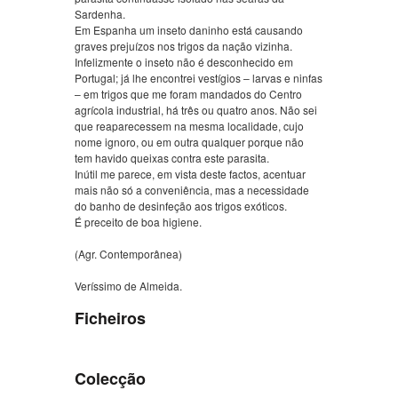
Sardenha.
Em Espanha um inseto daninho está causando
graves prejuízos nos trigos da nação vizinha.
Infelizmente o inseto não é desconhecido em
Portugal; já lhe encontrei vestígios – larvas e ninfas
– em trigos que me foram mandados do Centro
agrícola industrial, há três ou quatro anos. Não sei
que reaparecessem na mesma localidade, cujo
nome ignoro, ou em outra qualquer porque não
tem havido queixas contra este parasita.
Inútil me parece, em vista deste factos, acentuar
mais não só a conveniência, mas a necessidade
do banho de desinfeção aos trigos exóticos.
É preceito de boa higiene.
(Agr. Contemporânea)
Veríssimo de Almeida.
Ficheiros
Colecção