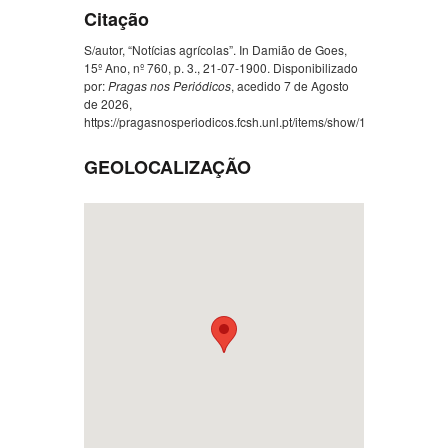
Citação
S/autor, “Notícias agrícolas”. In Damião de Goes,
15º Ano, nº 760, p. 3., 21-07-1900. Disponibilizado
por:
Pragas nos Periódicos
, acedido 7 de Agosto
de 2026,
https://pragasnosperiodicos.fcsh.unl.pt/items/show/1291
.
GEOLOCALIZAÇÃO