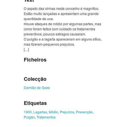
O aspeto das vinhas neste concelho é magnífico.
Estão muito lançadas e apresentam uma grande
quantidade de uva.
Houve ataques de míldio por algumas partes, mas
como foram feitos com cuidado os tratamentos
preventivos, poucos estragos causaram.
O pulgão e a lagarta apareceram em alguns sítios,
mas fizeram pequenos prejuízos.
[…]
Ficheiros
Colecção
Damião de Goes
Etiquetas
1900
,
Lagartas
,
Míldio
,
Prejuizos
,
Prevenção
,
Pulgão
,
Tratamentos