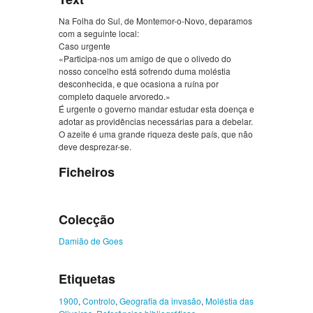
Na Folha do Sul, de Montemor-o-Novo, deparamos
com a seguinte local:
Caso urgente
«Participa-nos um amigo de que o olivedo do
nosso concelho está sofrendo duma moléstia
desconhecida, e que ocasiona a ruína por
completo daquele arvoredo.»
É urgente o governo mandar estudar esta doença e
adotar as providências necessárias para a debelar.
O azeite é uma grande riqueza deste país, que não
deve desprezar-se.
Ficheiros
Colecção
Damião de Goes
Etiquetas
1900
,
Controlo
,
Geografia da invasão
,
Moléstia das