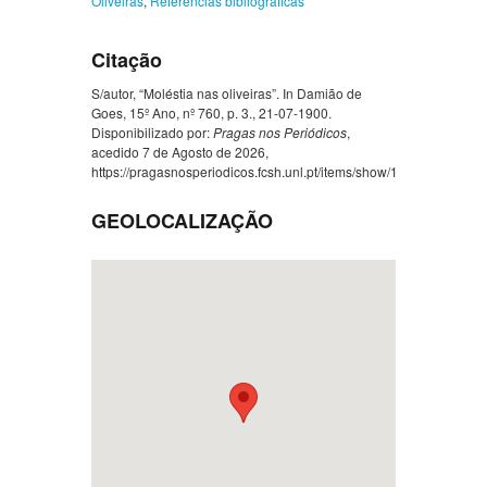
Oliveiras
,
Referências bibliográficas
Citação
S/autor, “Moléstia nas oliveiras”. In Damião de
Goes, 15º Ano, nº 760, p. 3., 21-07-1900.
Disponibilizado por:
Pragas nos Periódicos
,
acedido 7 de Agosto de 2026,
https://pragasnosperiodicos.fcsh.unl.pt/items/show/1292
.
GEOLOCALIZAÇÃO