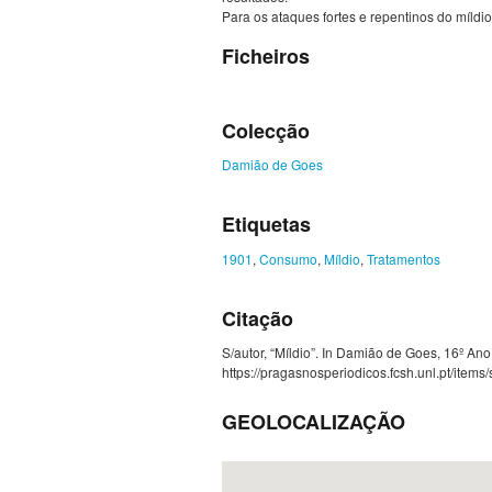
Para os ataques fortes e repentinos do míldio
Ficheiros
Colecção
Damião de Goes
Etiquetas
1901
,
Consumo
,
Míldio
,
Tratamentos
Citação
S/autor, “Míldio”. In Damião de Goes, 16º Ano
https://pragasnosperiodicos.fcsh.unl.pt/item
GEOLOCALIZAÇÃO