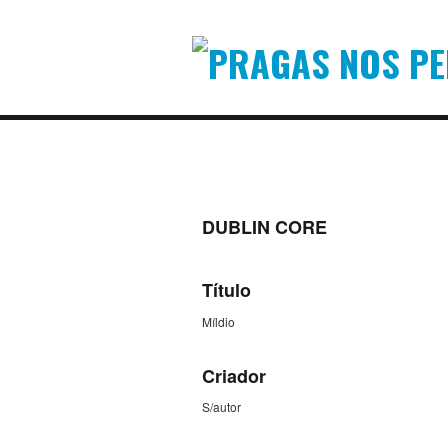
DUBLIN CORE
Título
Míldio
Criador
S/autor