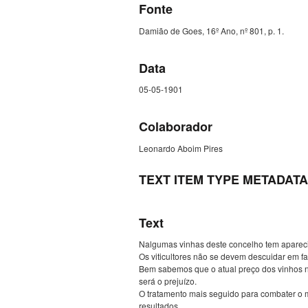
Fonte
Damião de Goes, 16º Ano, nº 801, p. 1.
Data
05-05-1901
Colaborador
Leonardo Aboim Pires
TEXT ITEM TYPE METADATA
Text
Nalgumas vinhas deste concelho tem apareci
Os viticultores não se devem descuidar em fa
Bem sabemos que o atual preço dos vinhos n
será o prejuízo.
O tratamento mais seguido para combater o 
resultados.