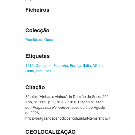
Ficheiros
Colecção
Damião de Goes
Etiquetas
1910
,
Consumo
,
Espanha
,
França
,
Itália
,
Míldio
,
Oídio
,
Prejuizos
Citação
S/autor, “Vinhas e vinhos”. In Damião de Goes, 25º
Ano, nº 1283, p. 1., 31-07-1910. Disponibilizado
por:
Pragas nos Periódicos
, acedido 6 de Agosto
de 2026,
https://pragasnosperiodicos.fcsh.unl.pt/items/show/1342
.
GEOLOCALIZAÇÃO