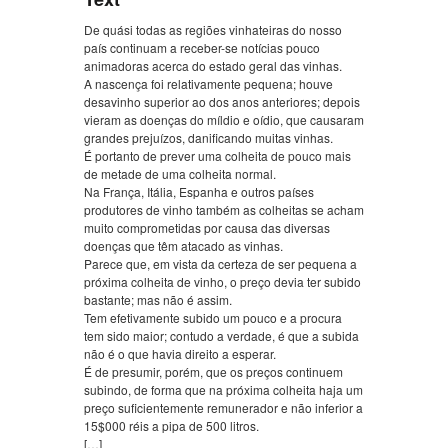
De quási todas as regiões vinhateiras do nosso
país continuam a receber-se notícias pouco
animadoras acerca do estado geral das vinhas.
A nascença foi relativamente pequena; houve
desavinho superior ao dos anos anteriores; depois
vieram as doenças do míldio e oídio, que causaram
grandes prejuízos, danificando muitas vinhas.
É portanto de prever uma colheita de pouco mais
de metade de uma colheita normal.
Na França, Itália, Espanha e outros países
produtores de vinho também as colheitas se acham
muito comprometidas por causa das diversas
doenças que têm atacado as vinhas.
Parece que, em vista da certeza de ser pequena a
próxima colheita de vinho, o preço devia ter subido
bastante; mas não é assim.
Tem efetivamente subido um pouco e a procura
tem sido maior; contudo a verdade, é que a subida
não é o que havia direito a esperar.
É de presumir, porém, que os preços continuem
subindo, de forma que na próxima colheita haja um
preço suficientemente remunerador e não inferior a
15$000 réis a pipa de 500 litros.
[…]