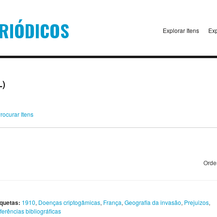
Explorar Itens
Exp
L)
rocurar Itens
Orde
iquetas:
1910
,
Doenças criptogâmicas
,
França
,
Geografia da invasão
,
Prejuizos
,
ferências bibliográficas