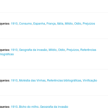
iquetas:
1910
,
Consumo
,
Espanha
,
França
,
Itália
,
Míldio
,
Oídio
,
Prejuizos
iquetas:
1910
,
Geografia da invasão
,
Míldio
,
Oídio
,
Prejuizos
,
Referências
liográficas
iquetas:
1910
,
Moléstia das Vinhas
,
Referências bibliográficas
,
Vinificação
iquetas:
1910
,
Bicho do milho
,
Geografia da invasão