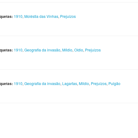
iquetas:
1910
,
Moléstia das Vinhas
,
Prejuizos
iquetas:
1910
,
Geografia da invasão
,
Míldio
,
Oídio
,
Prejuizos
iquetas:
1910
,
Geografia da invasão
,
Lagartas
,
Míldio
,
Prejuizos
,
Pulgão