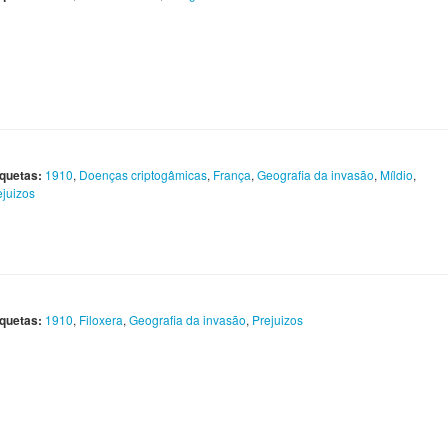
iquetas:
1910
,
Doenças criptogâmicas
,
França
,
Geografia da invasão
,
Míldio
,
ejuizos
iquetas:
1910
,
Filoxera
,
Geografia da invasão
,
Prejuizos