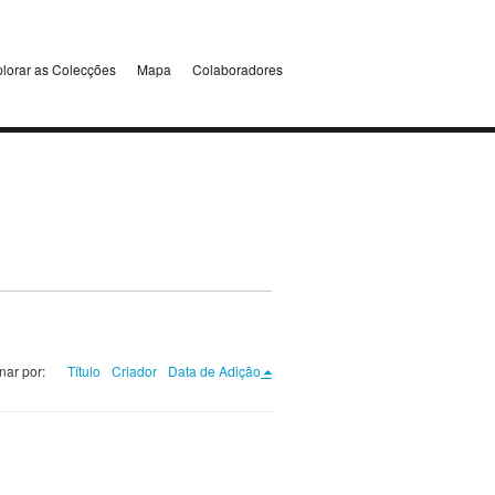
lorar as Colecções
Mapa
Colaboradores
nar por:
Título
Criador
Data de Adição