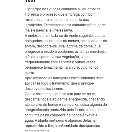
O príncipe de Spinosa comunica a um jornal de
Florença o processo que emprega com bom
resultado, para combater a moléstia das
laranjeiras. Extratamos desta comunicação a parte
mais essencial e interessante,
A moléstia manifesta-se do modo seguinte: a duas
polegadas, pouco mais ou menos, acima da raiz da
árvore, descobre-se uma lagrima de goma, que
enegrece a miúdo a epiderme; as folhas murcham;
o fruto suspende a sua vegetação, caindo
frequentemente com as folhas; outras vezes
permanece tenazmente na árvore, cujo tronco
morre.
Apresentando as laranjeiras estes sintomas deve
aplicar-se logo o tratamento, que o príncipe
descreve nestes termos:
Com a ferramenta, que se usa para enxertar,
descarnai toda a epiderme enegrecida, chegando
até ao vivo do tronco e sem deixar coisa alguma do
enegrecimento produzido pela forma; cobri a ferida
com uma pasta composta de flor de enxofre e
água. A planta melhorou e algumas delas tem
reproduzido a flor; a enfermidade desapareceu
completamente.