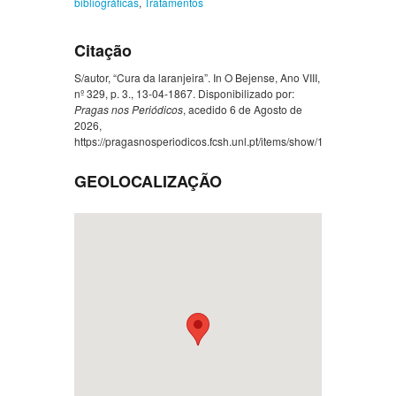
bibliográficas
,
Tratamentos
Citação
S/autor, “Cura da laranjeira”. In O Bejense, Ano VIII,
nº 329, p. 3., 13-04-1867. Disponibilizado por:
Pragas nos Periódicos
, acedido 6 de Agosto de
2026,
https://pragasnosperiodicos.fcsh.unl.pt/items/show/1589
.
GEOLOCALIZAÇÃO