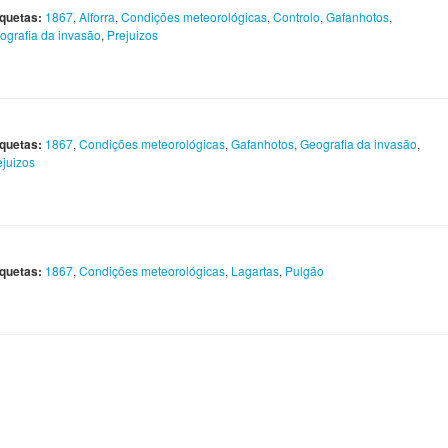
iquetas:
1867
,
Alforra
,
Condições meteorológicas
,
Controlo
,
Gafanhotos
,
ografia da invasão
,
Prejuizos
iquetas:
1867
,
Condições meteorológicas
,
Gafanhotos
,
Geografia da invasão
,
ejuizos
iquetas:
1867
,
Condições meteorológicas
,
Lagartas
,
Pulgão