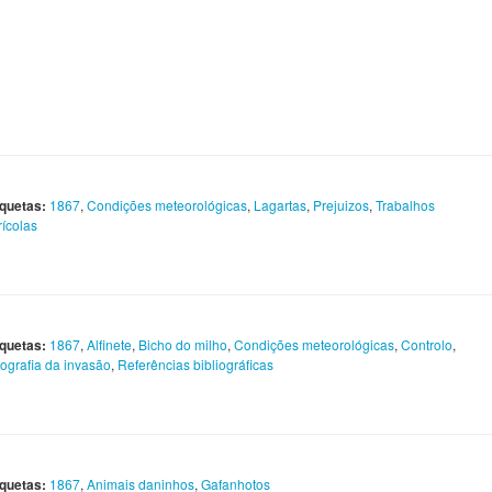
iquetas:
1867
,
Condições meteorológicas
,
Lagartas
,
Prejuizos
,
Trabalhos
rícolas
iquetas:
1867
,
Alfinete
,
Bicho do milho
,
Condições meteorológicas
,
Controlo
,
ografia da invasão
,
Referências bibliográficas
iquetas:
1867
,
Animais daninhos
,
Gafanhotos