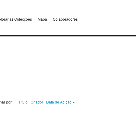
lorar as Colecções
Mapa
Colaboradores
nar por:
Título
Criador
Data de Adição