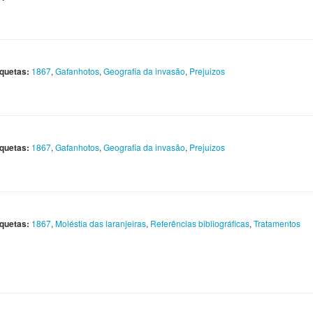
iquetas:
1867
,
Gafanhotos
,
Geografia da invasão
,
Prejuizos
iquetas:
1867
,
Gafanhotos
,
Geografia da invasão
,
Prejuizos
iquetas:
1867
,
Moléstia das laranjeiras
,
Referências bibliográficas
,
Tratamentos