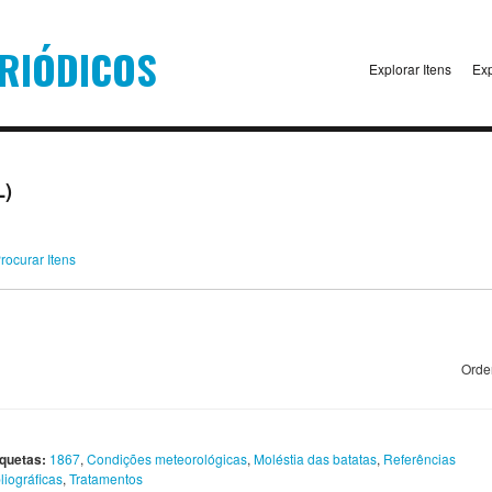
Explorar Itens
Exp
L)
rocurar Itens
Orde
iquetas:
1867
,
Condições meteorológicas
,
Moléstia das batatas
,
Referências
liográficas
,
Tratamentos