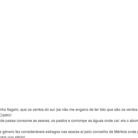
nho flagelo, que os ventos do sul (se não me engano de ter lido que são os ventos 
Castro!
e passa consome as searas, os pastos e corrompe as águas onde cai: eis o abom
te género fez consideráveis estragos nas searas aí pelo concelho de Mértola onde
ém nos afligir!