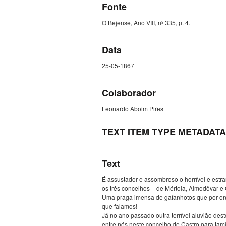
Fonte
O Bejense, Ano VIII, nº 335, p. 4.
Data
25-05-1867
Colaborador
Leonardo Aboim Pires
TEXT ITEM TYPE METADATA
Text
É assustador e assombroso o horrível e estra
os três concelhos – de Mértola, Almodôvar e 
Uma praga imensa de gafanhotos que por ond
que falamos!
Já no ano passado outra terrível aluvião des
entre nós neste concelho de Castro para tamb