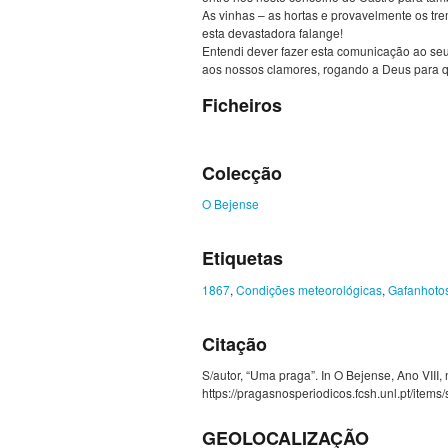
As vinhas – as hortas e provavelmente os t
esta devastadora falange!
Entendi dever fazer esta comunicação ao seu
aos nossos clamores, rogando a Deus para que
Ficheiros
Colecção
O Bejense
Etiquetas
1867
,
Condições meteorológicas
,
Gafanhoto
Citação
S/autor, “Uma praga”. In O Bejense, Ano VIII, 
https://pragasnosperiodicos.fcsh.unl.pt/item
GEOLOCALIZAÇÃO