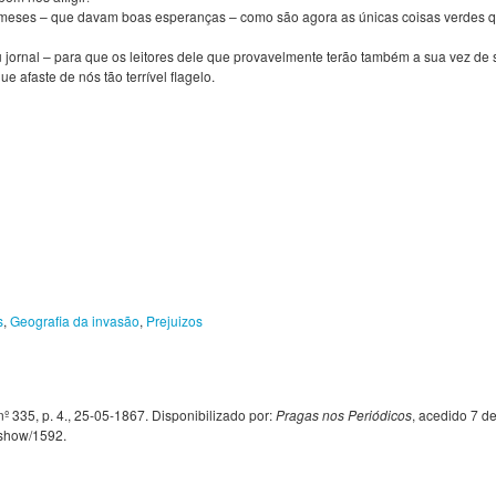
remeses – que davam boas esperanças – como são agora as únicas coisas verdes q
 jornal – para que os leitores dele que provavelmente terão também a sua vez de
 afaste de nós tão terrível flagelo.
s
,
Geografia da invasão
,
Prejuizos
nº 335, p. 4., 25-05-1867. Disponibilizado por:
Pragas nos Periódicos
, acedido 7 d
s/show/1592
.