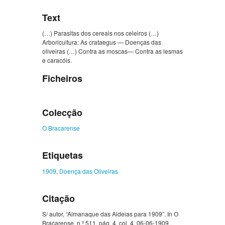
Text
(…) Parasitas dos cereais nos celeiros (…)
Arboricultura: As crataegus — Doenças das
oliveiras (…) Contra as moscas— Contra as lesmas
e caracóis.
Ficheiros
Colecção
O Bracarense
Etiquetas
1909
,
Doença das Oliveiras
Citação
S/ autor, “Almanaque das Aldeias para 1909”. In O
Bracarense, n.º 511, pág. 4, col. 4, 06-06-1909 .