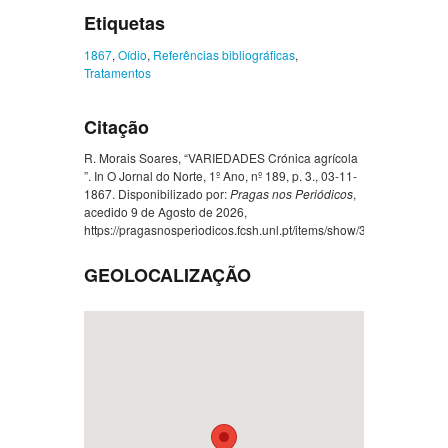
Etiquetas
1867
,
Oídio
,
Referências bibliográficas
,
Tratamentos
Citação
R. Morais Soares, “VARIEDADES Crónica agrícola
”. In O Jornal do Norte, 1º Ano, nº 189, p. 3., 03-11-
1867. Disponibilizado por:
Pragas nos Periódicos
,
acedido 9 de Agosto de 2026,
https://pragasnosperiodicos.fcsh.unl.pt/items/show/355
.
GEOLOCALIZAÇÃO