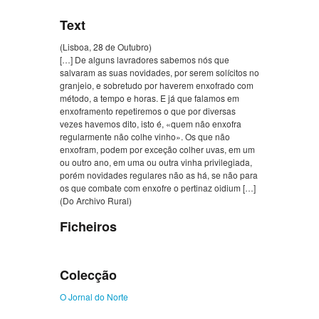
Text
(Lisboa, 28 de Outubro)
[…] De alguns lavradores sabemos nós que
salvaram as suas novidades, por serem solícitos no
granjeio, e sobretudo por haverem enxofrado com
método, a tempo e horas. E já que falamos em
enxoframento repetiremos o que por diversas
vezes havemos dito, isto é, «quem não enxofra
regularmente não colhe vinho». Os que não
enxofram, podem por exceção colher uvas, em um
ou outro ano, em uma ou outra vinha privilegiada,
porém novidades regulares não as há, se não para
os que combate com enxofre o pertinaz oidium […]
(Do Archivo Rural)
Ficheiros
Colecção
O Jornal do Norte