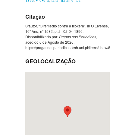
1896
,
Filoxera
,
Itália
,
Tratamentos
Citação
S/autor, “O remédio contra a filoxera”. In O Elvense,
16º Ano, nº 1582, p. 2., 02-04-1896.
Disponibilizado por:
Pragas nos Periódicos
,
acedido 6 de Agosto de 2026,
https://pragasnosperiodicos.fcsh.unl.pt/items/show/838
.
GEOLOCALIZAÇÃO